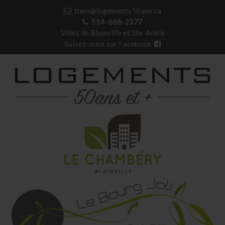
theo@logements50ans.ca

514-668-2377

Villes de Blainville et Ste-Adèle
Suivez-nous sur Facebook
