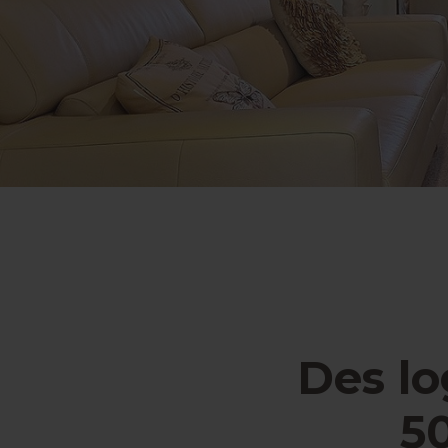
Des lo
50