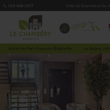
514-668-2377
Villes de Blainville et Ste-

Boisé du Parc Équestre Blainville
Le Bourg-Joli