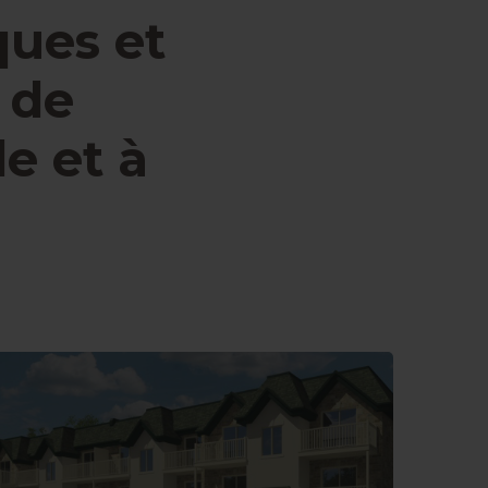
ues et
 de
le et à