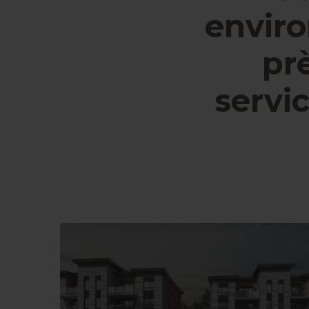
envir
pr
servic