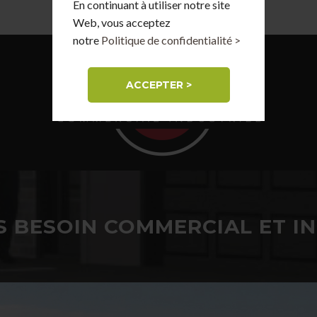
En continuant à utiliser notre site
Web, vous acceptez
notre
Politique de confidentialité >
ACCEPTER >
 BESOIN COMMERCIAL ET I