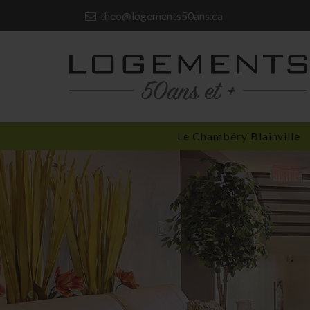
theo@logements50ans.ca

Le Chambéry Blainville